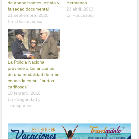
de anabolizantes, estafa y
Hermanas
falsedad documental
23 abril, 2013
21 septiembre, 2020
En «Sucesos»
En «Destacadas»
La Policía Nacional
previene a los ancianos
de una modalidad de robo
conocida como “hurtos
cariñosos”
10 febrero, 2018
En «Seguridad y
Transporte»