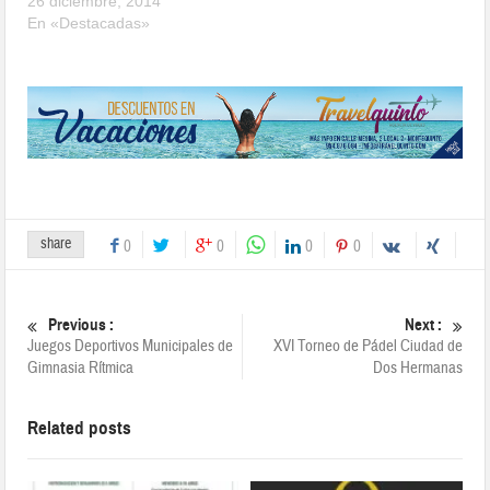
26 diciembre, 2014
En «Destacadas»
share
0
0
0
0
Previous :
Next :
Juegos Deportivos Municipales de
XVI Torneo de Pádel Ciudad de
Gimnasia Rítmica
Dos Hermanas
Related posts