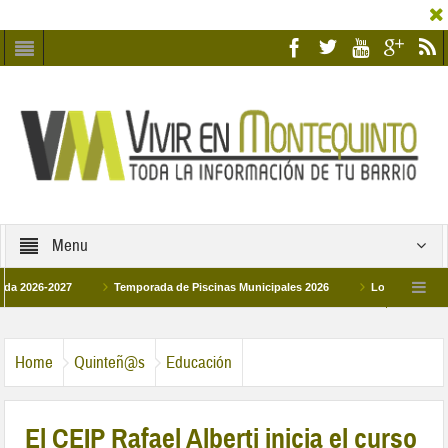
Menu
-2027
Temporada de Piscinas Municipales 2026
Los Campus de Tecnific
2026
La hermanadad Humildad y Pilar de Montequinto procesionará el día 28 de 
Home
Quinteñ@s
Educación
El CEIP Rafael Alberti inicia el curso