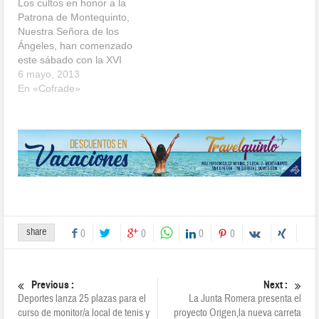
Los cultos en honor a la
Patrona de Montequinto,
Nuestra Señora de los
Ángeles, han comenzado
este sábado con la XVI
ExaltaciónRomera, a
6 mayo, 2013
cargo de Gabriel Solís
En «Cofrade»
Carvajal, hermano mayor
de la Hermandad de la
Divina Pastora de Santa
Marina de Sevilla. Un
pregón marcado por la
poesía y los…
share
0
0
0
0
Previous :
Next :
Deportes lanza 25 plazas para el
La Junta Romera presenta el
curso de monitor/a local de tenis y
proyecto Origen,la nueva carreta