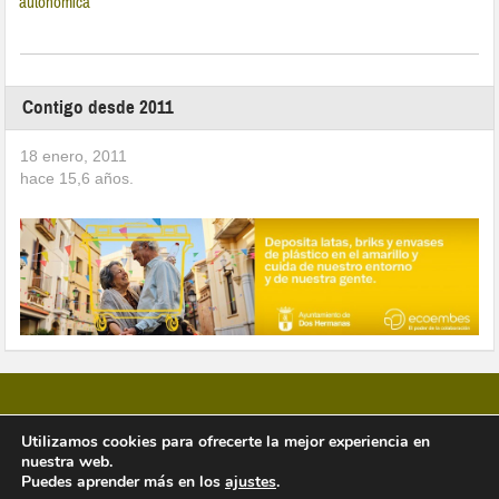
autonómica
Contigo desde 2011
18 enero, 2011
hace
15,6
años.
Utilizamos cookies para ofrecerte la mejor experiencia en
nuestra web.
Copyright © 2026 Vivir en Montequinto Periódico Digital
Puedes aprender más en los
ajustes
.