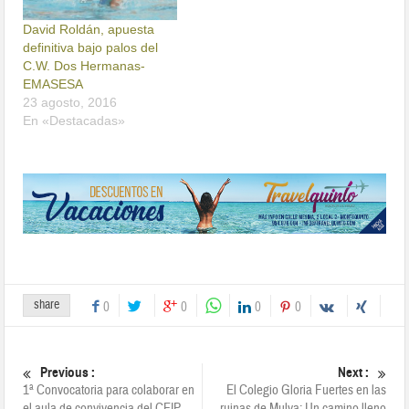
David Roldán, apuesta
definitiva bajo palos del
C.W. Dos Hermanas-
EMASESA
23 agosto, 2016
En «Destacadas»
share
0
0
0
0
Previous :
Next :
1ª Convocatoria para colaborar en
El Colegio Gloria Fuertes en las
el aula de convivencia del CEIP
ruinas de Mulva; Un camino lleno