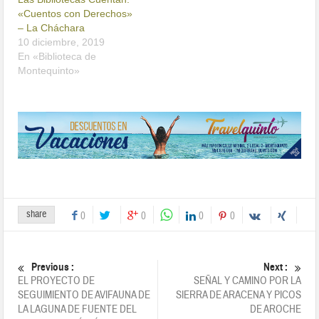
«Cuentos con Derechos»
– La Cháchara
10 diciembre, 2019
En «Biblioteca de
Montequinto»
share
0
0
0
0
Previous :
Next :
EL PROYECTO DE
SEÑAL Y CAMINO POR LA
SEGUIMIENTO DE AVIFAUNA DE
SIERRA DE ARACENA Y PICOS
LA LAGUNA DE FUENTE DEL
DE AROCHE