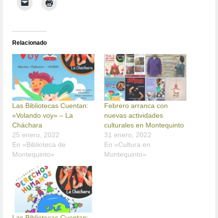
Relacionado
Las Bibliotecas Cuentan:
Febrero arranca con
«Volando voy» – La
nuevas actividades
Cháchara
culturales en Montequinto
25 enero, 2022
31 enero, 2022
En «Biblioteca de
En «Cultura en
Montequinto»
Montequinto»
Las Bibliotecas Cuentan: