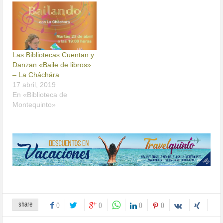
Las Bibliotecas Cuentan y
Danzan «Baile de libros»
– La Cháchára
17 abril, 2019
En «Biblioteca de
Montequinto»
share
0
0
0
0