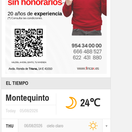
EL TIEMPO
Montequinto
24℃
Today
05/08/2026
06/08/2026
cielo claro
THU