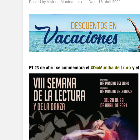
Posted by
Vivir en Montequinto
Date:
16 abril 2021
El 23 de abril se conmemora el
#DíaMundialdelLibro
y el