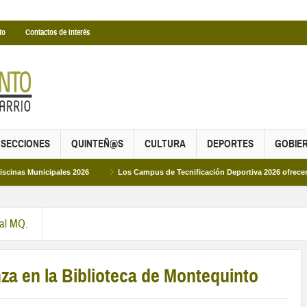
to
Contactos de interés
SECCIONES
QUINTEÑ@S
CULTURA
DEPORTES
GOBIE
cipales 2026
Los Campus de Tecnificación Deportiva 2026 ofrecen cuatro pro
ral MQ.
za en la Biblioteca de Montequinto