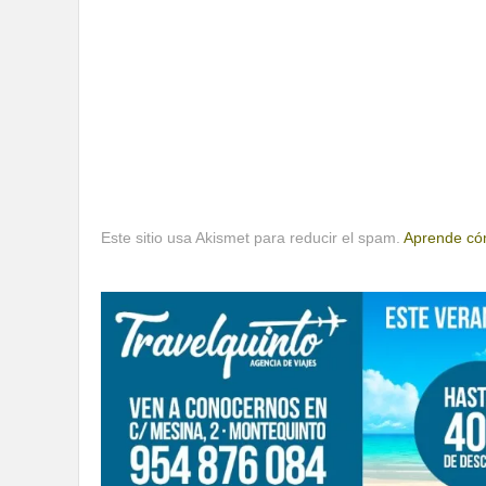
Este sitio usa Akismet para reducir el spam.
Aprende cóm