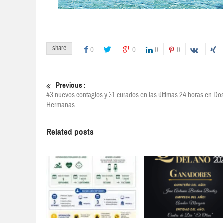
share
0
0
0
0
Previous :
43 nuevos contagios y 31 curados en las últimas 24 horas en Do
Hermanas
Related posts