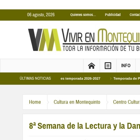
06 agosto, 2026
Quienes somos…
Publicidad
Contac
INFO
ÚLTIMAS NOTICIAS
cinas Cubiertas Municipales temporada 2026-2027
Temporada de Piscinas Muni
to a Felipe VI en la primera visita oficial del monarca al Ayuntamiento
Home
Cultura en Montequinto
Centro Cultu
8ª Semana de la Lectura y la Dan