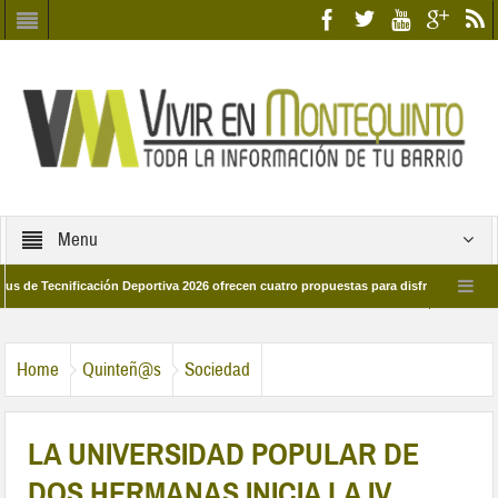
Menu
cnificación Deportiva 2026 ofrecen cuatro propuestas para disfrutar del deporte e
 28 de marzo por las calles del barrio
Candidatos/as entidad Quinteña 2026
Home
Quinteñ@s
Sociedad
LA UNIVERSIDAD POPULAR DE
DOS HERMANAS INICIA LA IV