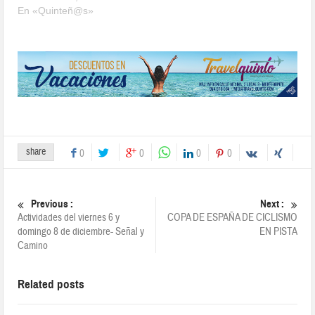
En «Quinteñ@s»
share
0
0
0
0
Previous :
Next :
Actividades del viernes 6 y
COPA DE ESPAÑA DE CICLISMO
domingo 8 de diciembre- Señal y
EN PISTA
Camino
Related posts