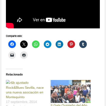
Comparte esto:
Relacionado
Rock&Blues Sevilla, nace
una nueva asociación en
Montequinto
17 septiembre, 2014
II Gala Quinteño del Año