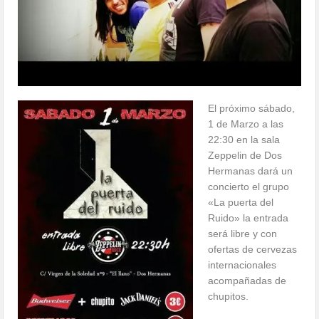
El próximo sábado,
1 de Marzo a las
22:30 en la sala
Zeppelin de Dos
Hermanas dará un
concierto el grupo
«La puerta del
Ruido» la entrada
será libre y con
ofertas de cervezas
internacionales
acompañadas de
chupitos.