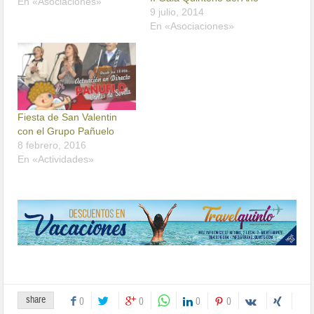
En «Asociaciones»
9 julio, 2014
En «Asociaciones»
Fiesta de San Valentin
con el Grupo Pañuelo
8 febrero, 2016
En «Actividades»
share
0
0
0
0