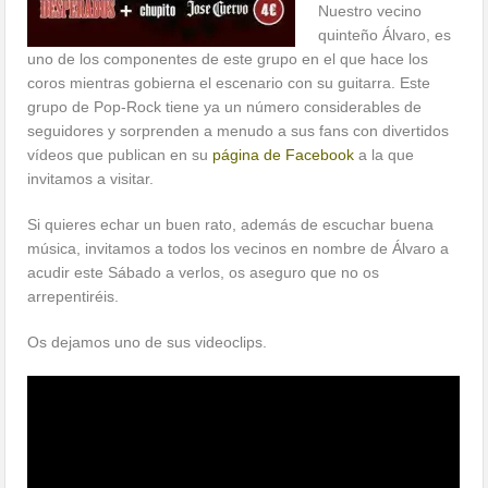
Nuestro vecino
quinteño Álvaro, es
uno de los componentes de este grupo en el que hace los
coros mientras gobierna el escenario con su guitarra. Este
grupo de Pop-Rock tiene ya un número considerables de
seguidores y sorprenden a menudo a sus fans con divertidos
vídeos que publican en su
página de Facebook
a la que
invitamos a visitar.
Si quieres echar un buen rato, además de escuchar buena
música, invitamos a todos los vecinos en nombre de Álvaro a
acudir este Sábado a verlos, os aseguro que no os
arrepentiréis.
Os dejamos uno de sus videoclips.