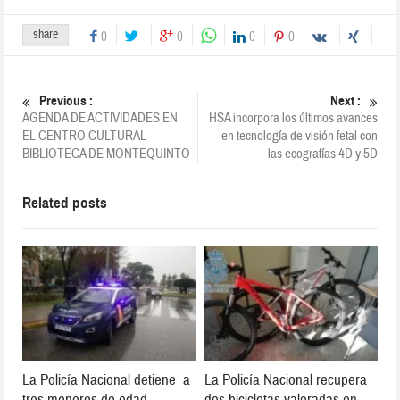
share
0
0
0
0
Previous :
Next :
AGENDA DE ACTIVIDADES EN
HSA incorpora los últimos avances
EL CENTRO CULTURAL
en tecnología de visión fetal con
BIBLIOTECA DE MONTEQUINTO
las ecografías 4D y 5D
Related posts
La Policía Nacional detiene a
La Policía Nacional recupera
tres menores de edad
dos bicicletas valoradas en