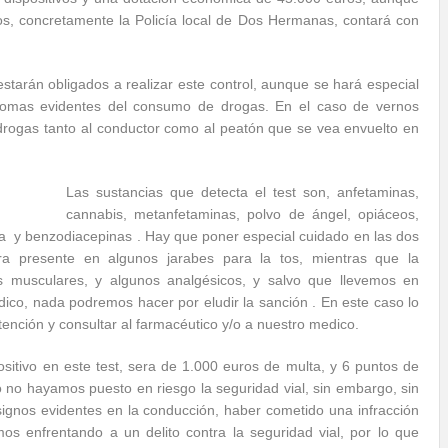
os, concretamente la Policía local de Dos Hermanas, contará con
estarán obligados a realizar este control, aunque se hará especial
tomas evidentes del consumo de drogas. En el caso de vernos
idrogas tanto al conductor como al peatón que se vea envuelto en
Las sustancias que detecta el test son, anfetaminas,
cannabis, metanfetaminas, polvo de ángel, opiáceos,
ína y benzodiacepinas . Hay que poner especial cuidado en las dos
a presente en algunos jarabes para la tos, mientras que la
es musculares, y algunos analgésicos, y salvo que llevemos en
ico, nada podremos hacer por eludir la sanción . En este caso lo
ención y consultar al farmacéutico y/o a nuestro medico.
itivo en este test, sera de 1.000 euros de multa, y 6 puntos de
o no hayamos puesto en riesgo la seguridad vial, sin embargo, sin
signos evidentes en la conducción, haber cometido una infracción
os enfrentando a un delito contra la seguridad vial, por lo que