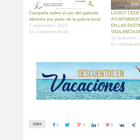
Campaña sobre el uso del patinete
LA DGT CEDE
eléctrico por parte de la policía local.
AYUNTAMIEN
7 septiembre, 2023
EN LAS DIST
En «Gobierno local»
VIGILANCIA 
16 diciembre,
En «Destacad
share
0
0
0
0