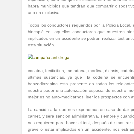
habrá municipios que tendrán que compartir dispositiv
uno en exclusiva.
Todos los conductores requeridos por la Policía Local, 
hincapié en aquellos conductores que muestren sín
implicados en un accidente se podrán realizar test ant
esta situación.
cocaína, feniticitina, metadona, morfina, éxtasis, code
ultimas sustancias, ya que la codeína se encuentr
benzodiazepina esta presente en todos los relajant
nuestro poder una autorización especial de nuestro med
mejor es no auto-medicarnos, leer los prospectos con at
La sanción a la que nos exponemos en caso de dar pos
carnet, y sera sanción administrativa, siempre y cuand
nos requieren para hacer el test, después de mostrar 
grave o estar implicados en un accidente, nos estriam