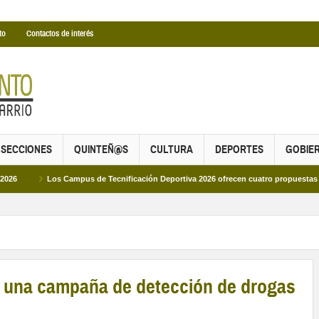
to
Contactos de interés
SECCIONES
QUINTEÑ@S
CULTURA
DEPORTES
GOBIE
Los Campus de Tecnificación Deportiva 2026 ofrecen cuatro propuestas para disf
a una campaña de detección de drogas