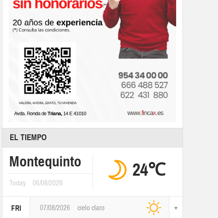
EL TIEMPO
Montequinto
24℃
Today
06/08/2026
07/08/2026
cielo claro
FRI