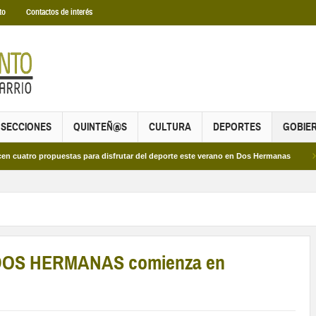
to
Contactos de interés
SECCIONES
QUINTEÑ@S
CULTURA
DEPORTES
GOBIE
propuestas para disfrutar del deporte este verano en Dos Hermanas
Más de do
E DOS HERMANAS comienza en