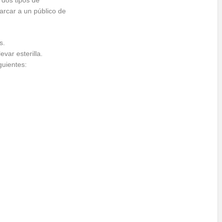
 dos tipos de
arcar a un público de
s.
evar esterilla.
guientes: