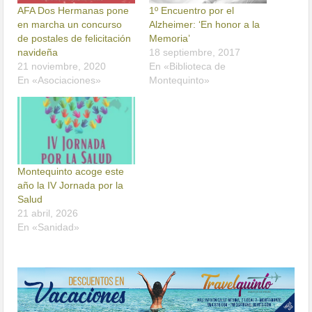
AFA Dos Hermanas pone
1º Encuentro por el
en marcha un concurso
Alzheimer: ‘En honor a la
de postales de felicitación
Memoria’
navideña
18 septiembre, 2017
21 noviembre, 2020
En «Biblioteca de
En «Asociaciones»
Montequinto»
Montequinto acoge este
año la IV Jornada por la
Salud
21 abril, 2026
En «Sanidad»