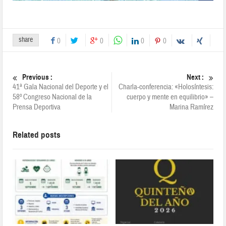
share
0
0
0
0
Previous :
Next :
41ª Gala Nacional del Deporte y el
Charla-conferencia: «Holosíntesis:
58º Congreso Nacional de la
cuerpo y mente en equilibrio» –
Prensa Deportiva
Marina Ramírez
Related posts