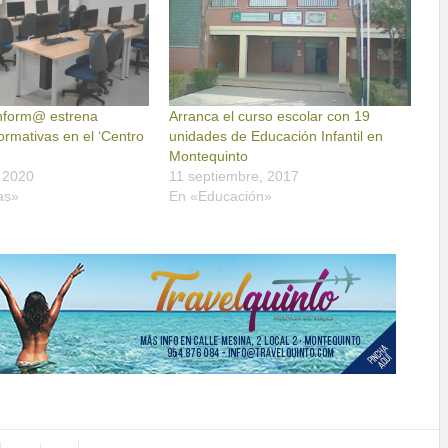
nnform@ estrena
Arranca el curso escolar con 19
formativas en el ‘Centro
unidades de Educación Infantil en
Montequinto
 2020
11 septiembre, 2017
as»
En «Educación»