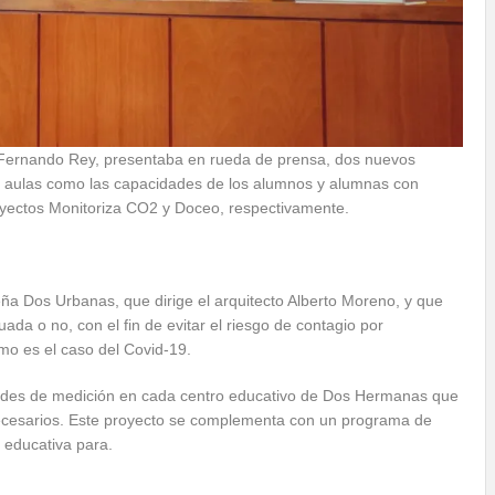
 Fernando Rey, presentaba en rueda de prensa, dos nuevos
la aulas como las capacidades de los alumnos y alumnas con
royectos Monitoriza CO2 y Doceo, respectivamente.
a Dos Urbanas, que dirige el arquitecto Alberto Moreno, y que
uada o no, con el fin de evitar el riesgo de contagio por
o es el caso del Covid-19.
nidades de medición en cada centro educativo de Dos Hermanas que
necesarios. Este proyecto se complementa con un programa de
 educativa para.