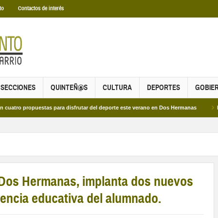
to
Contactos de interés
SECCIONES
QUINTEÑ@S
CULTURA
DEPORTES
GOBIE
opuestas para disfrutar del deporte este verano en Dos Hermanas
Más de dos 
 Dos Hermanas, implanta dos nuevos
iencia educativa del alumnado.