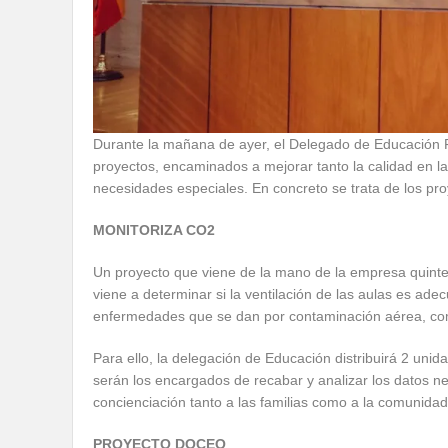
Durante la mañana de ayer, el Delegado de Educación
proyectos, encaminados a mejorar tanto la calidad en 
necesidades especiales. En concreto se trata de los p
MONITORIZA CO2
Un proyecto que viene de la mano de la empresa quinteñ
viene a determinar si la ventilación de las aulas es adec
enfermedades que se dan por contaminación aérea, com
Para ello, la delegación de Educación distribuirá 2 u
serán los encargados de recabar y analizar los datos 
concienciación tanto a las familias como a la comunidad
PROYECTO DOCEO