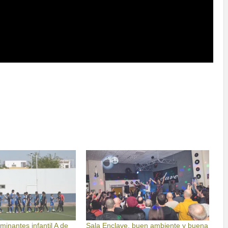
minantes infantil A de
Sala Enclave, buen ambiente y buena