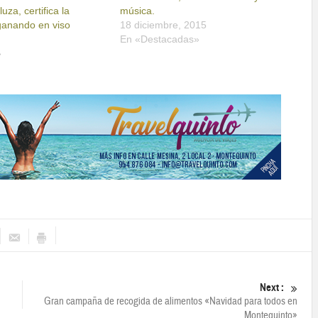
za, certifica la
música.
anando en viso
18 diciembre, 2015
En «Destacadas»
»
Next :
Gran campaña de recogida de alimentos «Navidad para todos en
Montequinto»