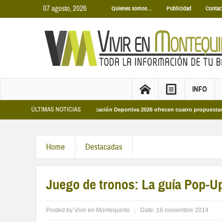
07 agosto, 2026
Quienes somos…
Publicidad
Contac
INFO
ÚLTIMAS NOTICIAS
Los Campus de Tecnificación Deportiva 2026 ofrecen cuatro propuestas para dis
Home
Destacadas
Juego de tronos: La guía Pop-U
Posted by
Vivir en Montequinto
Date:
16 noviembre 2014