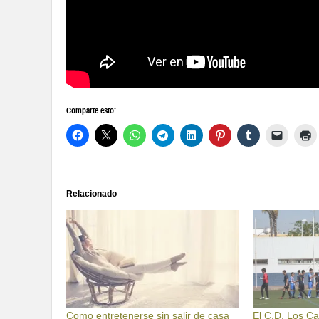
Comparte esto:
Relacionado
Como entretenerse sin salir de casa
El C.D. Los Ca