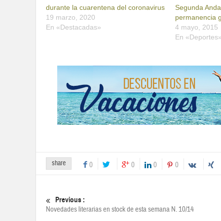
durante la cuarentena del coronavirus
Segunda Andalu
19 marzo, 2020
permanencia g
En «Destacadas»
4 mayo, 2015
En «Deportes
share
0
0
0
0
Previous :
Novedades literarias en stock de esta semana N. 10/14