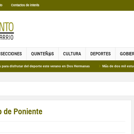
to
Contactos de interés
SECCIONES
QUINTEÑ@S
CULTURA
DEPORTES
GOBIE
frutar del deporte este verano en Dos Hermanas
Más de dos mil estudiantes pa
p de Poniente