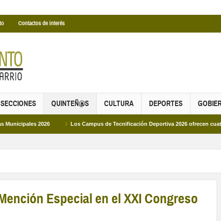
to
Contactos de interés
SECCIONES
QUINTEÑ@S
CULTURA
DEPORTES
GOBIE
ales 2026
Los Campus de Tecnificación Deportiva 2026 ofrecen cuatro propue
Mención Especial en el XXI Congreso