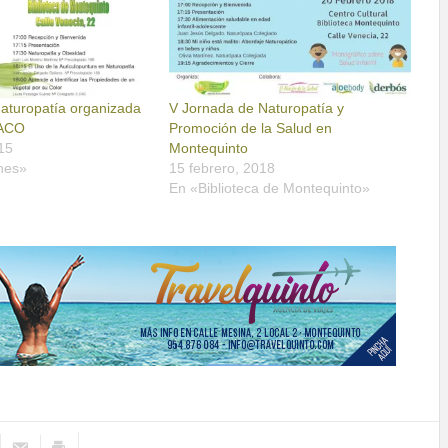
Naturopatía organizada
V Jornada de Naturopatía y
ACO
Promoción de la Salud en
15
Montequinto
nes»
15 febrero, 2018
En «Biblioteca de Montequinto»