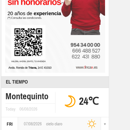
EL TIEMPO
Montequinto
24℃
Today
06/08/2026
07/08/2026
cielo claro
FRI