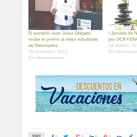
El quinteño Juan Jesús Delgado
I Jornada de 
recibe le premio al mejor estudiante
por OCN FEN
de Naturopatía.
18 febrero, 20
26 noviembre, 2014
En «Asociacio
En «Asociaciones»
share
0
0
0
0