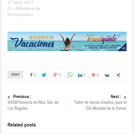
17 abril, 2017
En «Biblioteca de
Montequinto»
share
0
0
0
0
Previous :
Next :
XXXIII Romería de Ntra. Sra. de
Taller de danza creativa, para el
Los Ángeles
Día Mundial de la Danza
Related posts