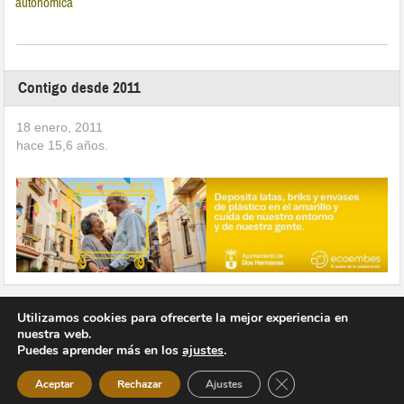
autonómica
Contigo desde 2011
18 enero, 2011
hace
15,6
años.
Utilizamos cookies para ofrecerte la mejor experiencia en
nuestra web.
Puedes aprender más en los
ajustes
.
Copyright © 2026 Vivir en Montequinto Periódico Digital
Cerrar el banner de 
Aceptar
Rechazar
Ajustes