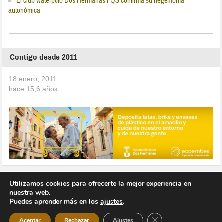
El club waterpolo Dos Hermanas PQS confirma su hegemonía
autonómica
Contigo desde 2011
18 enero, 2011
hace
15,6
años.
Utilizamos cookies para ofrecerte la mejor experiencia en
nuestra web.
Puedes aprender más en los
ajustes
.
Copyright © 2026 Vivir en Montequinto Periódico Digital
Cerrar el banner de 
Aceptar
Rechazar
Ajustes