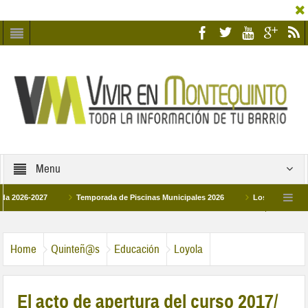
Menu
027
Temporada de Piscinas Municipales 2026
Los Campus de Tecnificac
26
La hermanadad Humildad y Pilar de Montequinto procesionará el día 28 de ma
Home
Quinteñ@s
Educación
Loyola
El acto de apertura del curso 2017/