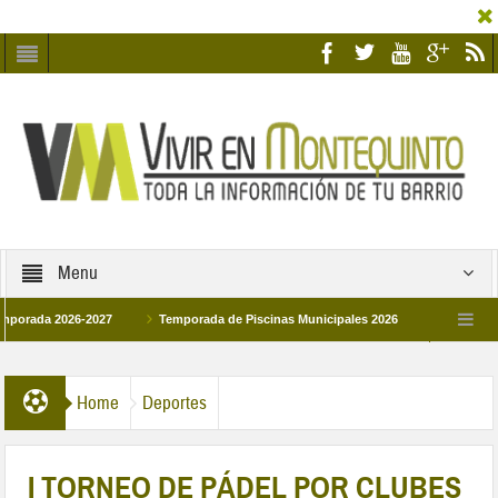
Menu
da 2026-2027
Temporada de Piscinas Municipales 2026
Los Campus de T
España 2026
La hermanadad Humildad y Pilar de Montequinto procesionará el día
Home
Deportes
I TORNEO DE PÁDEL POR CLUBES