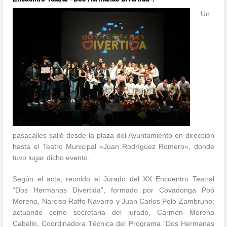
Un
pasacalles salió desde la plaza del Ayuntamiento en dirección
hasta el Teatro Municipal «Juan Rodríguez Romero», donde
tuvo lugar dicho evento.
Según el acta, reunido el Jurado del XX Encuentro Teatral
“Dos Hermanas Divertida”, formado por Covadonga Poó
Moreno, Narciso Raffo Navarro y Juan Carlos Polo Zambruno;
actuando como secretaria del jurado, Carmen Moreno
Cabello, Coordinadora Técnica del Programa “Dos Hermanas