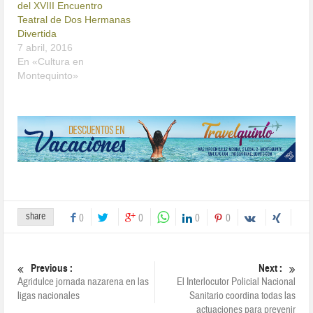
del XVIII Encuentro
Teatral de Dos Hermanas
Divertida
7 abril, 2016
En «Cultura en
Montequinto»
share
0
0
0
0
Previous :
Next :
Agridulce jornada nazarena en las
El Interlocutor Policial Nacional
ligas nacionales
Sanitario coordina todas las
actuaciones para prevenir