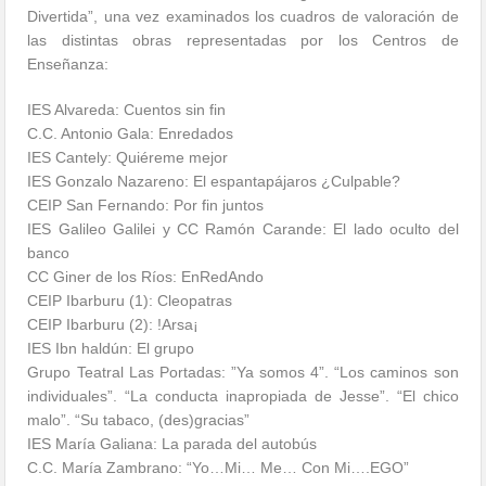
Divertida”, una vez examinados los cuadros de valoración de
las distintas obras representadas por los Centros de
Enseñanza:
IES Alvareda: Cuentos sin fin
C.C. Antonio Gala: Enredados
IES Cantely: Quiéreme mejor
IES Gonzalo Nazareno: El espantapájaros ¿Culpable?
CEIP San Fernando: Por fin juntos
IES Galileo Galilei y CC Ramón Carande: El lado oculto del
banco
CC Giner de los Ríos: EnRedAndo
CEIP Ibarburu (1): Cleopatras
CEIP Ibarburu (2): !Arsa¡
IES Ibn haldún: El grupo
Grupo Teatral Las Portadas: ”Ya somos 4”. “Los caminos son
individuales”. “La conducta inapropiada de Jesse”. “El chico
malo”. “Su tabaco, (des)gracias”
IES María Galiana: La parada del autobús
C.C. María Zambrano: “Yo…Mi… Me… Con Mi….EGO”