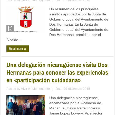
Posted by
Vivir en Montequinto
|
Date: 10 diciembre 2015
Un resumen de los principales
asuntos aprobados por la Junta de
Gobierno Local del Ayuntamiento de
Dos Hermanas En la Junta de
Gobierno Local del Ayuntamiento de
Dos Hermanas, presidida por el
Alcalde ...
Read more
Una delegación nicaragüense visita Dos
Hermanas para conocer las experiencias
en «participación cuidadana»
Posted by
Vivir en Montequinto
|
Date: 07 diciembre 2015
Una delegación nicaragüense,
encabezada por la Alcaldesa de
Managua, Daysi Ivette Torres y
Jaime López Lowery, Vicerrector