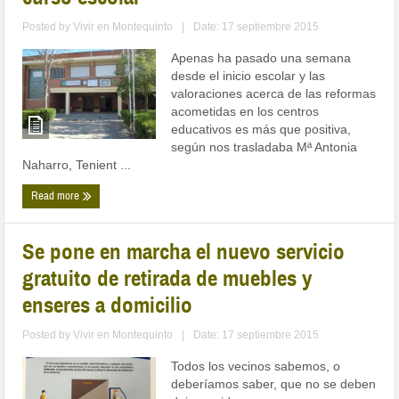
Posted by
Vivir en Montequinto
|
Date: 17 septiembre 2015
Apenas ha pasado una semana
desde el inicio escolar y las
valoraciones acerca de las reformas
acometidas en los centros
educativos es más que positiva,
según nos trasladaba Mª Antonia
Naharro, Tenient ...
Read more
Se pone en marcha el nuevo servicio
gratuito de retirada de muebles y
enseres a domicilio
Posted by
Vivir en Montequinto
|
Date: 17 septiembre 2015
Todos los vecinos sabemos, o
deberíamos saber, que no se deben