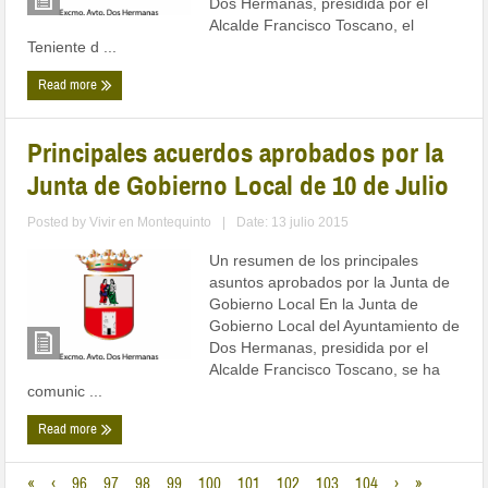
Dos Hermanas, presidida por el
Alcalde Francisco Toscano, el
Teniente d ...
Read more
Principales acuerdos aprobados por la
Junta de Gobierno Local de 10 de Julio
Posted by
Vivir en Montequinto
|
Date: 13 julio 2015
Un resumen de los principales
asuntos aprobados por la Junta de
Gobierno Local En la Junta de
Gobierno Local del Ayuntamiento de
Dos Hermanas, presidida por el
Alcalde Francisco Toscano, se ha
comunic ...
Read more
«
‹
96
97
98
99
100
101
102
103
104
›
»