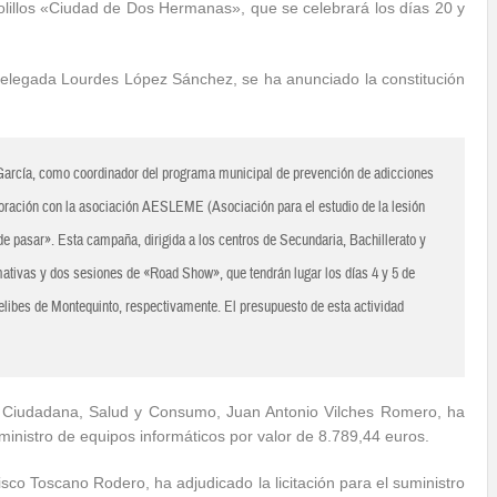
olillos «Ciudad de Dos Hermanas», que se celebrará los días 20 y
 delegada Lourdes López Sánchez, se ha anunciado la constitución
arcía, como coordinador del programa municipal de prevención de adicciones
oración con la asociación AESLEME (Asociación para el estudio de la lesión
 pasar». Esta campaña, dirigida a los centros de Secundaria, Bachillerato y
mativas y dos sesiones de «Road Show», que tendrán lugar los días 4 y 5 de
elibes de Montequinto, respectivamente. El presupuesto de esta actividad
ón Ciudadana, Salud y Consumo, Juan Antonio Vilches Romero, ha
ministro de equipos informáticos por valor de 8.789,44 euros.
isco Toscano Rodero, ha adjudicado la licitación para el suministro