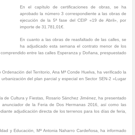
En el capítulo de certificaciones de obras, se ha
aprobado la número 3 correspondiente a las obras de
ejecución de la 5ª fase del CEIP «19 de Abril», por
importe de 31.781,01€.
En cuanto a las obras de reasfaltado de las calles, se
ha adjudicado esta semana el contrato menor de los
o comprendido entre las calles Esperanza y Doñana, prespuestado
 Ordenación del Territorio, Ana Mª Conde Huelva, ha verificado la
e urbanización del plan parcial y especial en Sector SEN-2 «Lugar
da de Cultura y Fiestas, Rosario Sánchez Jiménez, ha presentado
el anunciador de la Feria de Dos Hermanas 2016, así como las
ante adjudicación directa de los terrenos para los días de feria,
ualdad y Educación, Mª Antonia Naharro Cardeñosa, ha informado