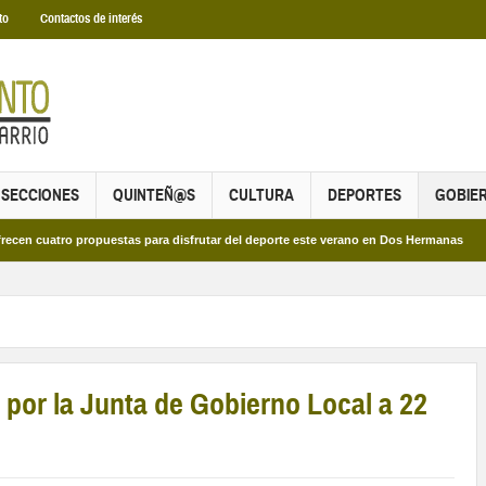
to
Contactos de interés
SECCIONES
QUINTEÑ@S
CULTURA
DEPORTES
GOBIE
ro propuestas para disfrutar del deporte este verano en Dos Hermanas
Más de
por la Junta de Gobierno Local a 22