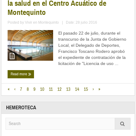
la salud en el Centro Acuático de
Montequinto
Posted by
Vivir en Montequinto
|
Date: 28 julio 2016
El pasado 22 de julio, durante el
transcurso de la Junta de Gobierno
Local, el Delegado de Deportes,
Francisco Toscano Rodero aprobó
el expediente de contratación de la
licitación de "Licencia de uso ...
Read more
«
‹
7
8
9
10
11
12
13
14
15
›
»
HEMEROTECA