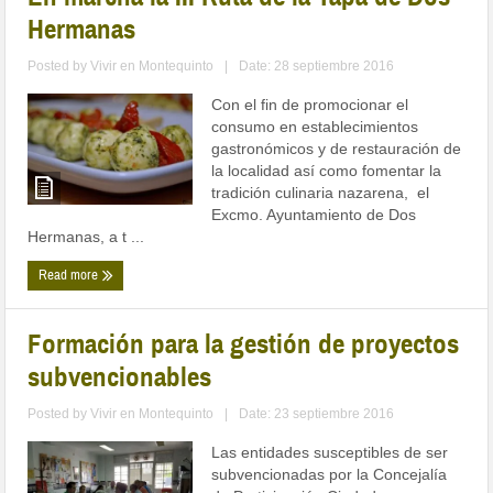
Hermanas
Posted by
Vivir en Montequinto
|
Date: 28 septiembre 2016
Con el fin de promocionar el
consumo en establecimientos
gastronómicos y de restauración de
la localidad así como fomentar la
tradición culinaria nazarena, el
Excmo. Ayuntamiento de Dos
Hermanas, a t ...
Read more
Formación para la gestión de proyectos
subvencionables
Posted by
Vivir en Montequinto
|
Date: 23 septiembre 2016
Las entidades susceptibles de ser
subvencionadas por la Concejalía