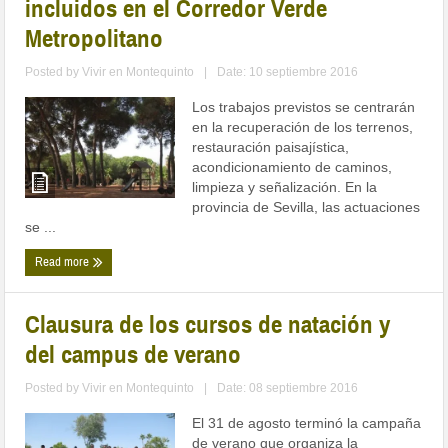
incluidos en el Corredor Verde
Metropolitano
Posted by
Vivir en Montequinto
|
Date: 10 septiembre 2016
Los trabajos previstos se centrarán
en la recuperación de los terrenos,
restauración paisajística,
acondicionamiento de caminos,
limpieza y señalización. En la
provincia de Sevilla, las actuaciones
se ...
Read more
Clausura de los cursos de natación y
del campus de verano
Posted by
Vivir en Montequinto
|
Date: 08 septiembre 2016
El 31 de agosto terminó la campaña
de verano que organiza la