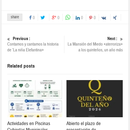
share
0
0
0
0
Previous :
Next :
Contamos y cantamos la historia
La Mansión del Miedo «aterroriza»
de ‘La niña Elefantina»
a los quinteños, un año más
Related posts
Actividades en Piscinas
Abierto el plazo de
Cubiertas Municipales
presentación de