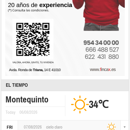
EL TIEMPO
Montequinto
34℃
Today
06/08/2026
07/08/2026
cielo claro
FRI