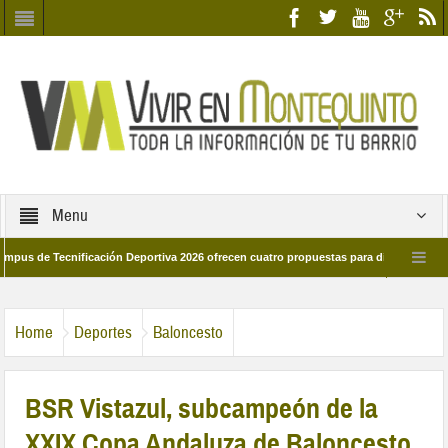
Menu
 Tecnificación Deportiva 2026 ofrecen cuatro propuestas para disfrutar del deport
día 28 de marzo por las calles del barrio
Candidatos/as entidad Quinteña 20
Home
Deportes
Baloncesto
BSR Vistazul, subcampeón de la
XXIX Copa Andaluza de Baloncesto