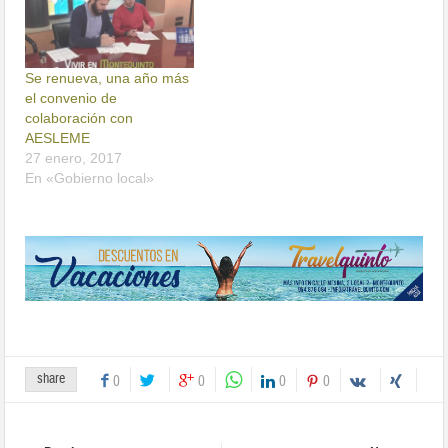
Se renueva, una año más
el convenio de
colaboración con
AESLEME
27 enero, 2017
En «Gobierno local»
share
0
0
0
0