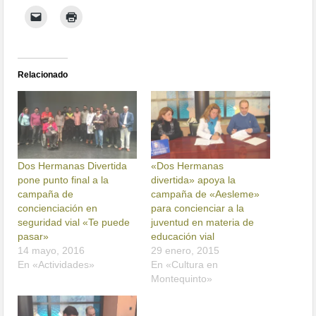
Relacionado
Dos Hermanas Divertida
«Dos Hermanas
pone punto final a la
divertida» apoya la
campaña de
campaña de «Aesleme»
concienciación en
para concienciar a la
seguridad vial «Te puede
juventud en materia de
pasar»
educación vial
14 mayo, 2016
29 enero, 2015
En «Actividades»
En «Cultura en
Montequinto»