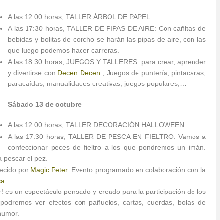
A las 12:00 horas, TALLER ÁRBOL DE PAPEL
A las 17:30 horas, TALLER DE PIPAS DE AIRE: Con cañitas de
bebidas y bolitas de corcho se harán las pipas de aire, con las
que luego podemos hacer carreras.
A las 18:30 horas, JUEGOS Y TALLERES: para crear, aprender
y divertirse con
Decen Decen
, Juegos de puntería, pintacaras,
paracaídas, manualidades creativas, juegos populares,…
Sábado 13 de octubre
A las 12:00 horas, TALLER DECORACIÓN HALLOWEEN
A las 17:30 horas, TALLER DE PESCA EN FIELTRO: Vamos a
confeccionar peces de fieltro a los que pondremos un imán.
 pescar el pez.
ecido por
Magic Peter
. Evento programado en colaboración con la
ca
.
 es un espectáculo pensado y creado para la participación de los
odremos ver efectos con pañuelos, cartas, cuerdas, bolas de
humor.