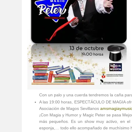
Con un palo y una cuerda tendremos la caña para
A las 19:00 horas, ESPECTÁCULO DE MAGIA ofr
Asociación de Magos Sevillanos
amsmagiaymusi
¡Con Magia y Humor y Magic Peter se pasa Mejor!
más pequeños. Es un show muy activo, en el p
esponja,… todo ello acompañado de muchísimo 