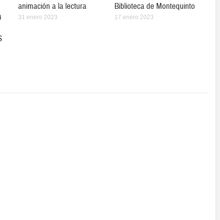
animación a la lectura
Biblioteca de Montequinto
4
31 enero 2023
17 enero 2023
S