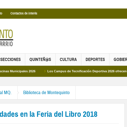
to
Contactos de interés
SECCIONES
QUINTEÑ@S
CULTURA
DEPORTES
GOBIE
pales 2026
Los Campus de Tecnificación Deportiva 2026 ofrecen cuatro propu
ral MQ.
Biblioteca de Montequinto
dades en la Feria del Libro 2018