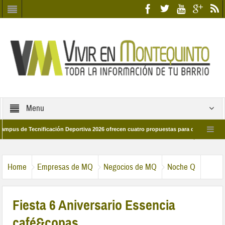
Menu
de Tecnificación Deportiva 2026 ofrecen cuatro propuestas para disfrutar del depor
 día 28 de marzo por las calles del barrio
Candidatos/as entidad Quinteña 2
Home
Empresas de MQ
Negocios de MQ
Noche Q
Fiesta 6 Aniversario Essencia
café&copas.