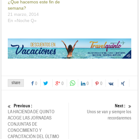
¿Que hacemos este fin de
semana?
21 marzo, 2014
En «Noche Q»
share
0
0
0
0
Previous :
Next :
LA HACIENDA DE QUINTO
Unos se van y siempre los
ACOGE LAS JORNADAS
recordaremos
CONJUNTAS DE
CONOCIMIENTO Y
CAPACITACIÓN DEL ÚLTIMO