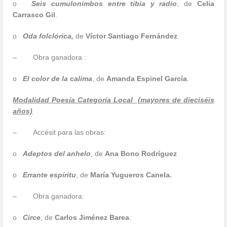
o
Seis cumulonimbos entre tibia y radio
, de
Celia
Carrasco Gil
.
o
Oda folclórica,
de
Víctor Santiago Fernández
.
– Obra ganadora :
o
El color de la calima
, de
Amanda Espinel García
.
Modalidad Poesía Categoría Local (mayores de dieciséis
años)
– Accésit para las obras:
o
Adeptos del anhelo
, de
Ana Bono Rodríguez
o
Errante espíritu
, de
María Yugueros Canela.
– Obra ganadora:
o
Circe
, de
Carlos Jiménez Barea
.