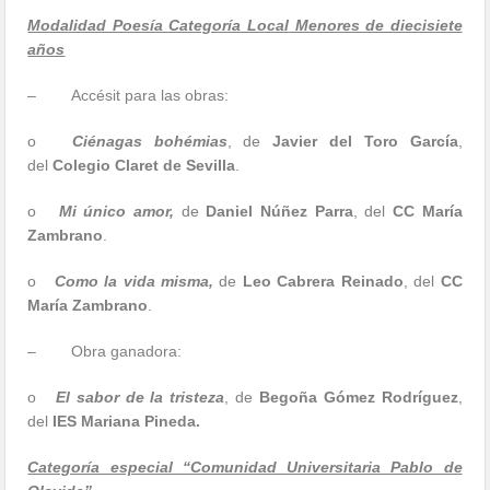
Modalidad Poesía Categoría Local Menores de diecisiete
años
– Accésit para las obras:
o
Ciénagas bohémias
, de
Javier del Toro García
,
del
Colegio Claret de Sevilla
.
o
Mi único amor,
de
Daniel Núñez Parra
, del
CC María
Zambrano
.
o
Como la vida misma,
de
Leo Cabrera Reinado
, del
CC
María Zambrano
.
– Obra ganadora:
o
El sabor de la tristeza
, de
Begoña Gómez Rodríguez
,
del
IES Mariana Pineda.
Categoría especial “Comunidad Universitaria Pablo de