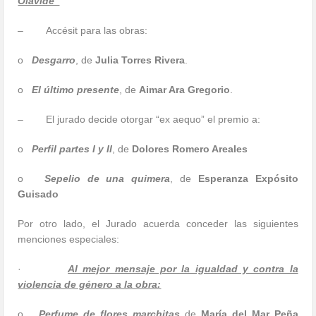
Olavide”
– Accésit para las obras:
o
Desgarro
, de
Julia Torres Rivera
.
o
El último presente
, de
Aimar Ara Gregorio
.
– El jurado decide otorgar “ex aequo” el premio a:
o
Perfil partes I y II
, de
Dolores Romero Areales
o
Sepelio de una quimera
, de
Esperanza Expósito
Guisado
Por otro lado, el Jurado acuerda conceder las siguientes
menciones especiales:
·
Al mejor mensaje por la igualdad y contra la
violencia de género a la obra:
o
Perfume de flores marchitas
de
María del Mar Peña