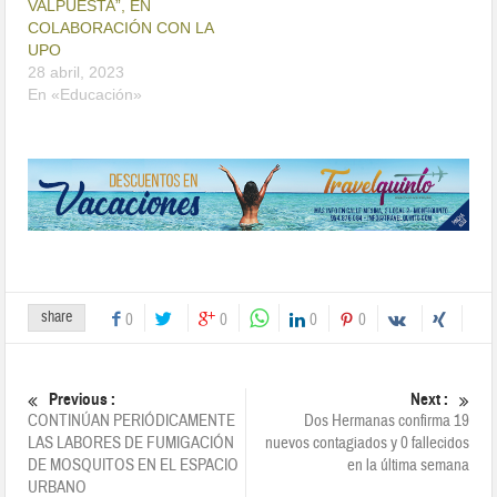
VALPUESTA”, EN
COLABORACIÓN CON LA
UPO
28 abril, 2023
En «Educación»
share
0
0
0
0
Previous :
Next :
CONTINÚAN PERIÓDICAMENTE
Dos Hermanas confirma 19
LAS LABORES DE FUMIGACIÓN
nuevos contagiados y 0 fallecidos
DE MOSQUITOS EN EL ESPACIO
en la última semana
URBANO