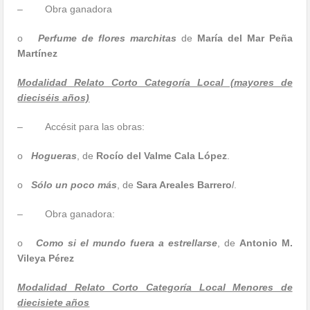
– Obra ganadora
o
Perfume de flores marchitas
de
María del Mar Peña
Martínez
Modalidad Relato Corto Categoría Local (mayores de
dieciséis años)
– Accésit para las obras:
o
Hogueras
, de
Rocío del Valme Cala López
.
o
Sólo un poco más
, de
Sara Areales Barrero
l
.
– Obra ganadora:
o
Como si el mundo fuera a estrellarse
, de
Antonio M.
Vileya Pérez
Modalidad Relato Corto Categoría Local Menores de
diecisiete años