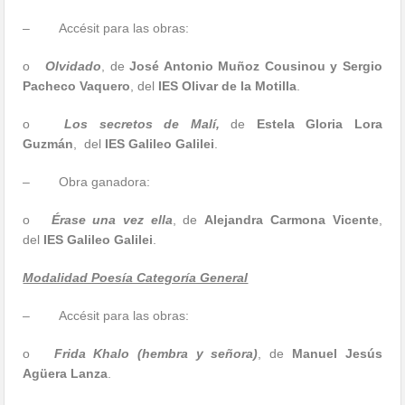
– Accésit para las obras:
o
Olvidado
, de
José Antonio Muñoz Cousinou y Sergio
Pacheco Vaquero
, del
IES Olivar de la Motilla
.
o
Los secretos de Malí,
de
Estela Gloria Lora
Guzmán
, del
IES Galileo Galilei
.
– Obra ganadora:
o
Érase una vez ella
, de
Alejandra Carmona Vicente
,
del
IES Galileo Galilei
.
Modalidad Poesía Categoría General
– Accésit para las obras:
o
Frida Khalo (hembra y señora)
, de
Manuel Jesús
Agüera Lanza
.