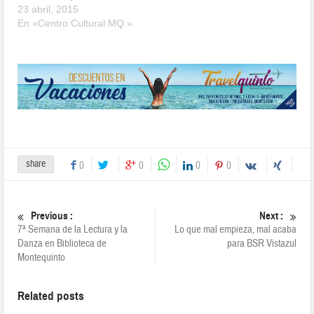
23 abril, 2015
En «Centro Cultural MQ.»
share
0
0
0
0
Previous :
Next :
7ª Semana de la Lectura y la
Lo que mal empieza, mal acaba
Danza en Biblioteca de
para BSR Vistazul
Montequinto
Related posts