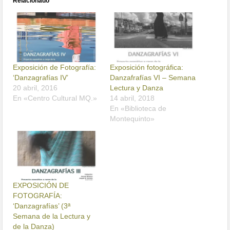
Relacionado
Exposición de Fotografía:
Exposición fotográfica:
‘Danzagrafías IV’
Danzafrafías VI – Semana
20 abril, 2016
Lectura y Danza
En «Centro Cultural MQ.»
14 abril, 2018
En «Biblioteca de
Montequinto»
EXPOSICIÓN DE
FOTOGRAFÍA:
‘Danzagrafías’ (3ª
Semana de la Lectura y
de la Danza)