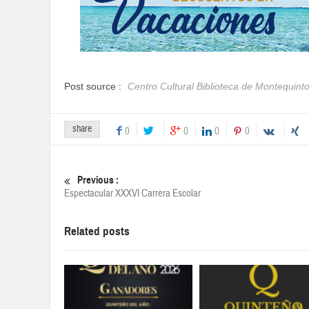
Post source :
Centro Cultural Biblioteca de Montequint
share
0
0
0
0
Previous :
Espectacular XXXVI Carrera Escolar
Related posts