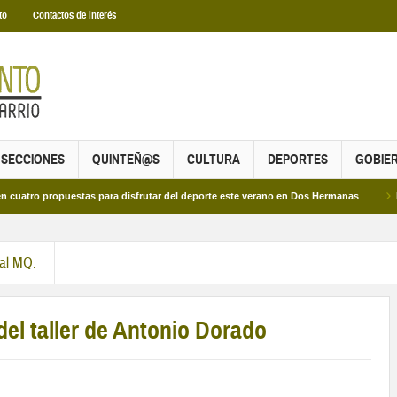
to
Contactos de interés
SECCIONES
QUINTEÑ@S
CULTURA
DEPORTES
GOBIE
propuestas para disfrutar del deporte este verano en Dos Hermanas
Más de dos
ral MQ.
del taller de Antonio Dorado