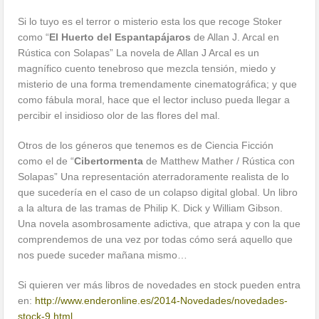
Si lo tuyo es el terror o misterio esta los que recoge Stoker
como “
El Huerto del Espantapájaros
de Allan J. Arcal en
Rústica con Solapas” La novela de Allan J Arcal es un
magnífico cuento tenebroso que mezcla tensión, miedo y
misterio de una forma tremendamente cinematográfica; y que
como fábula moral, hace que el lector incluso pueda llegar a
percibir el insidioso olor de las flores del mal.
Otros de los géneros que tenemos es de Ciencia Ficción
como el de “
Cibertormenta
de Matthew Mather / Rústica con
Solapas” Una representación aterradoramente realista de lo
que sucedería en el caso de un colapso digital global. Un libro
a la altura de las tramas de Philip K. Dick y William Gibson.
Una novela asombrosamente adictiva, que atrapa y con la que
comprendemos de una vez por todas cómo será aquello que
nos puede suceder mañana mismo…
Si quieren ver más libros de novedades en stock pueden entra
en:
http://www.enderonline.es/2014-Novedades/novedades-
stock-9.html