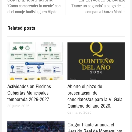
CONFERENCIA GRATUITA:
ESPECTÁCULO DE DANZA
‘Cómo comprender la mente’ con
‘Dame un segundo’ a cargo de la
el el monje budista guen Rigden
compañía Danza Mobile
Related posts
Actividades en Piscinas
Abierto el plazo de
Cubiertas Municipales
presentación de
temporada 2026-2027
candidatos/as para la VI Gala
Quinteño del año 2026.
30 junio 2026
02 marzo 2026
Gregor Flaute anuncia el
Heraldo Real de Montequinto