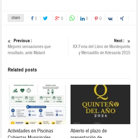
share
0
0
0
0
Previous :
Next :
Mejores sensaciones que
XX Feria del Libro de Montequinto
resultado, ante Mataró
y Mercadillo de Artesanía 2015
Related posts
Actividades en Piscinas
Abierto el plazo de
Cubiertas Municipales
presentación de