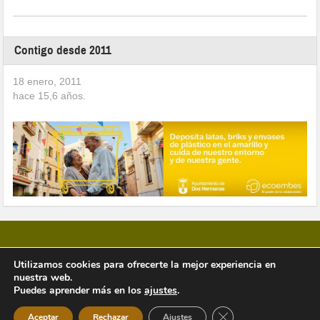
Contigo desde 2011
18 enero, 2011
hace
15,6
años.
Utilizamos cookies para ofrecerte la mejor experiencia en
nuestra web.
Copyright © 2026 Vivir en Montequinto Periódico Digital
Puedes aprender más en los
ajustes
.
Cerrar el banner de 
Aceptar
Rechazar
Ajustes