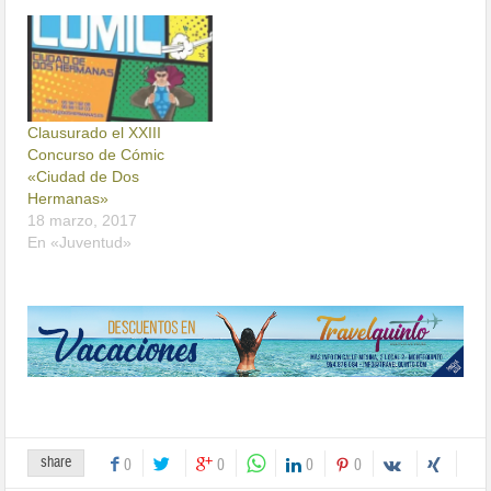
Clausurado el XXIII
Concurso de Cómic
«Ciudad de Dos
Hermanas»
18 marzo, 2017
En «Juventud»
share
0
0
0
0