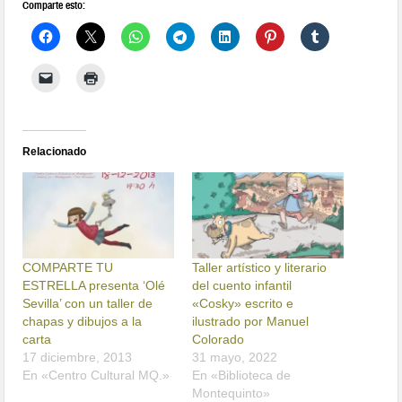
Comparte esto:
Relacionado
COMPARTE TU
Taller artístico y literario
ESTRELLA presenta ‘Olé
del cuento infantil
Sevilla’ con un taller de
«Cosky» escrito e
chapas y dibujos a la
ilustrado por Manuel
carta
Colorado
17 diciembre, 2013
31 mayo, 2022
En «Centro Cultural MQ.»
En «Biblioteca de
Montequinto»