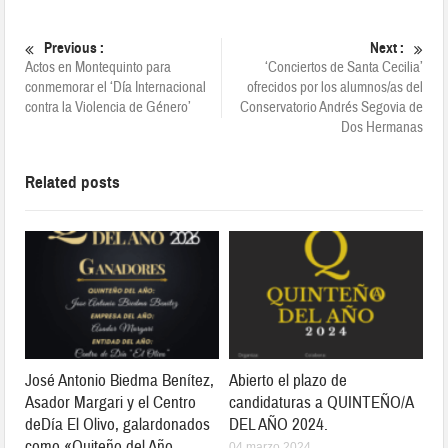
Previous :
Next :
Actos en Montequinto para
‘Conciertos de Santa Cecilia’
conmemorar el ‘Día Internacional
ofrecidos por los alumnos/as del
contra la Violencia de Género’
Conservatorio Andrés Segovia de
Dos Hermanas
Related posts
José Antonio Biedma Benítez,
Abierto el plazo de
Asador Margari y el Centro
candidaturas a QUINTEÑO/A
deDía El Olivo, galardonados
DEL AÑO 2024.
como «Quiteño del Año
04 marzo 2024