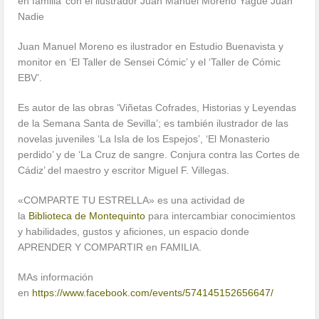
en familia’ con el ilustrador Juan Manuel Moreno Yagüe Juan
Nadie
Juan Manuel Moreno es ilustrador en Estudio Buenavista y
monitor en ‘El Taller de Sensei Cómic’ y el ‘Taller de Cómic
EBV’.
Es autor de las obras ‘Viñetas Cofrades, Historias y Leyendas
de la Semana Santa de Sevilla’; es también ilustrador de las
novelas juveniles ‘La Isla de los Espejos’, ‘El Monasterio
perdido’ y de ‘La Cruz de sangre. Conjura contra las Cortes de
Cádiz’ del maestro y escritor Miguel F. Villegas.
«COMPARTE TU ESTRELLA» es una actividad de
la
Biblioteca de Montequinto
para intercambiar conocimientos
y habilidades, gustos y aficiones, un espacio donde
APRENDER Y COMPARTIR en FAMILIA.
MAs información
en
https://www.facebook.com/events/574145152656647/