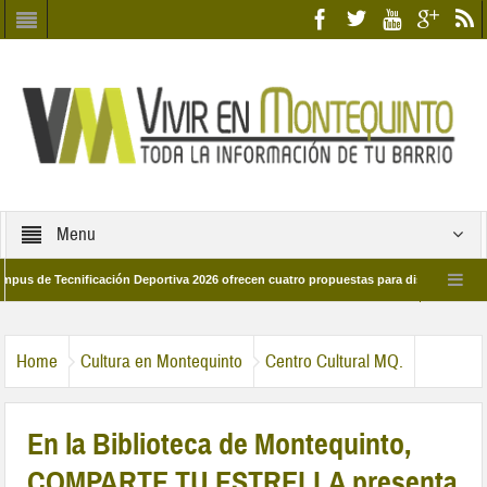
Menu
 Tecnificación Deportiva 2026 ofrecen cuatro propuestas para disfrutar del deport
día 28 de marzo por las calles del barrio
Candidatos/as entidad Quinteña 20
Home
Cultura en Montequinto
Centro Cultural MQ.
En la Biblioteca de Montequinto,
COMPARTE TU ESTRELLA presenta