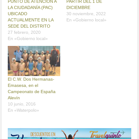
PUNTO DE ATENCIÓN A
PARTIR DEL 1 DE
LA CIUDADANÍA (PAC)
DICIEMBRE
UBICADO
30 noviembre, 2022
ACTUALMENTE EN LA
En «Gobierno local»
SEDE DEL DISTRITO
27 febrero, 2020
En «Gobierno local»
El C.W. Dos Hermanas-
Emasesa, en el
Campeonato de España
Alevín
10 junio, 2016
En «Waterpolo»