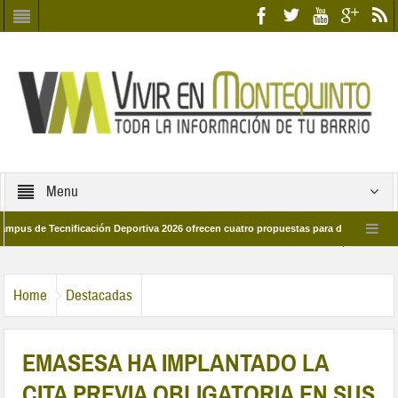
Menu
e Tecnificación Deportiva 2026 ofrecen cuatro propuestas para disfrutar del deport
día 28 de marzo por las calles del barrio
Candidatos/as entidad Quinteña 20
Home
Destacadas
EMASESA HA IMPLANTADO LA
CITA PREVIA OBLIGATORIA EN SUS