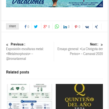
share
0
0
0
0
Previous :
Next :
Exposición esculturas metal:
Ensayo general: «La Chirigota der
«Metalmorphosis» –
Perico» – Carnaval 2020
@ironartarenal
Related posts