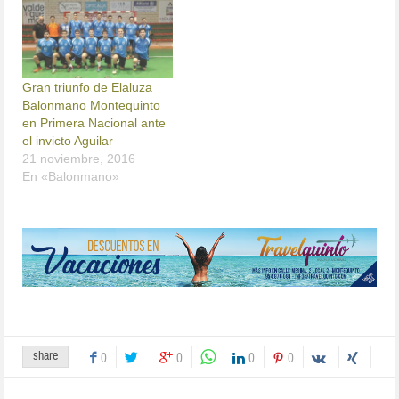
Gran triunfo de Elaluza
Balonmano Montequinto
en Primera Nacional ante
el invicto Aguilar
21 noviembre, 2016
En «Balonmano»
share
0
0
0
0