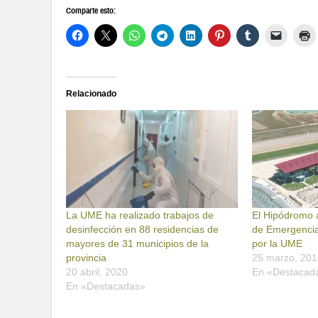
Comparte esto:
Relacionado
La UME ha realizado trabajos de
El Hipódromo 
desinfección en 88 residencias de
de Emergencia
mayores de 31 municipios de la
por la UME
provincia
25 marzo, 201
20 abril, 2020
En «Destacad
En «Destacadas»