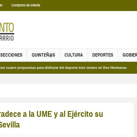
to
Contactos de interés
SECCIONES
QUINTEÑ@S
CULTURA
DEPORTES
GOBIE
propuestas para disfrutar del deporte este verano en Dos Hermanas
Más de do
adece a la UME y al Ejército su
Sevilla