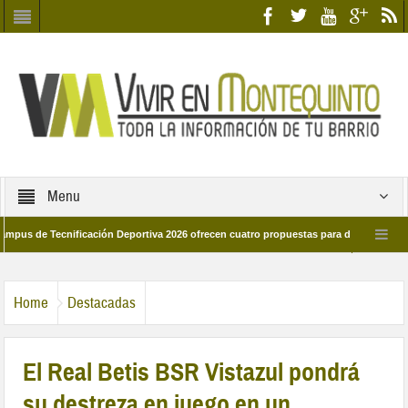
Menu
e Tecnificación Deportiva 2026 ofrecen cuatro propuestas para disfrutar del deport
día 28 de marzo por las calles del barrio
Candidatos/as entidad Quinteña 2
Home
Destacadas
El Real Betis BSR Vistazul pondrá
su destreza en juego en un