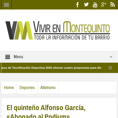
Menu
Tecnificación Deportiva 2026 ofrecen cuatro propuestas para disfrutar del deporte
ía 28 de marzo por las calles del barrio
Candidatos/as entidad Quinteña 202
Home
Deportes
Atletismo
El quinteño Alfonso García,
«Abonado al Podium»