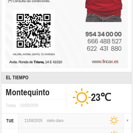
EL TIEMPO
Montequinto
23℃
Today
10/08/2026
11/08/2026
cielo claro
TUE