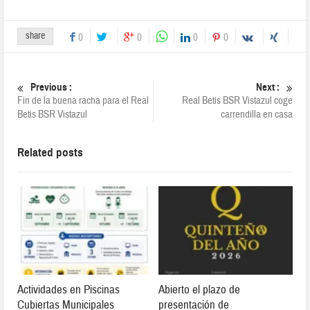
share
0
0
0
0
Previous :
Next :
Fin de la buena racha para el Real
Real Betis BSR Vistazul coge
Betis BSR Vistazul
carrendilla en casa
Related posts
Actividades en Piscinas
Abierto el plazo de
Cubiertas Municipales
presentación de