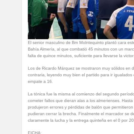
El senior masculino de Bm Molntequinto plantó cara es
Bahía Almería, al que combatió 45 minutos con un marc
falta de quince minutos, suficiente para llevarse la victo
Los de Ricardo Márquez se mostraron muy sólidos en def
contraria, leyendo muy bien el partido para ir igualado
empate a 16.
La tónica fue la misma al comienzo del segundo período
cometer fallos que dieran alas a los almerienses. Hasta
produjeron errores y pérdidas de balón que permitieron 
pudieran cerrar la brecha. Finalmente el marcador se de
claramente la lucha y la entrega quinteña en el 0 por 20
FICHA: