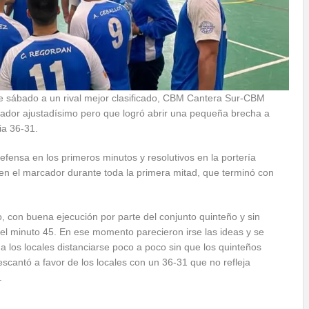
te sábado a un rival mejor clasificado, CBM Cantera Sur-CBM
ador ajustadísimo pero que logró abrir una pequeña brecha a
ria 36-31.
ensa en los primeros minutos y resolutivos en la portería
s en el marcador durante toda la primera mitad, que terminó con
, con buena ejecución por parte del conjunto quinteño y sin
 el minuto 45. En ese momento parecieron irse las ideas y se
a los locales distanciarse poco a poco sin que los quinteños
scantó a favor de los locales con un 36-31 que no refleja
.