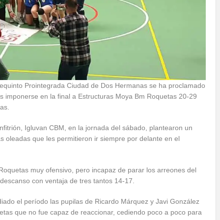
ntequinto Prointegrada Ciudad de Dos Hermanas se ha proclamado
s imponerse en la final a Estructuras Moya Bm Roquetas 20-29
as.
anfitrión, Igluvan CBM, en la jornada del sábado, plantearon un
as oleadas que les permitieron ir siempre por delante en el
Roquetas muy ofensivo, pero incapaz de parar los arreones del
descanso con ventaja de tres tantos 14-17.
diado el período las pupilas de Ricardo Márquez y Javi González
tas que no fue capaz de reaccionar, cediendo poco a poco para