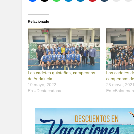
Relacionado
Las cadetes quinteñas, campeonas
Las cadetes d
de Andalucía
campeonas de
10 mayo, 2022
25 mayo, 202
En «Destacadas»
En «Balonma