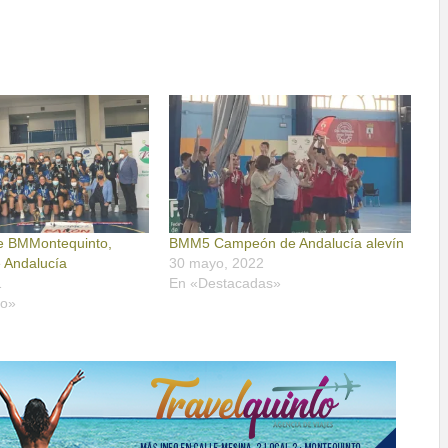
e BMMontequinto,
BMM5 Campeón de Andalucía alevín
 Andalucía
30 mayo, 2022
1
En «Destacadas»
no»