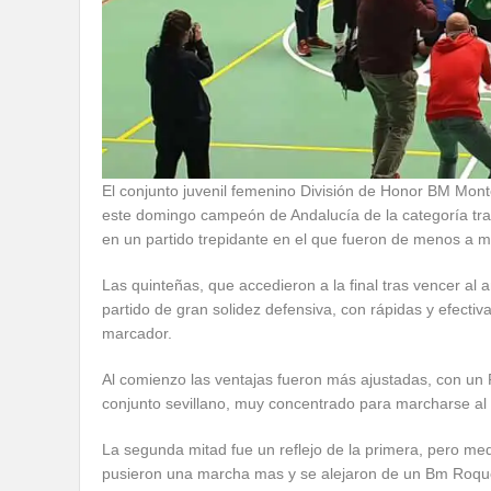
El conjunto juvenil femenino División de Honor BM Mo
este domingo campeón de Andalucía de la categoría tra
en un partido trepidante en el que fueron de menos a m
Las quinteñas, que accedieron a la final tras vencer al 
partido de gran solidez defensiva, con rápidas y efectiv
marcador.
Al comienzo las ventajas fueron más ajustadas, con un 
conjunto sevillano, muy concentrado para marcharse al 
La segunda mitad fue un reflejo de la primera, pero me
pusieron una marcha mas y se alejaron de un Bm Roque