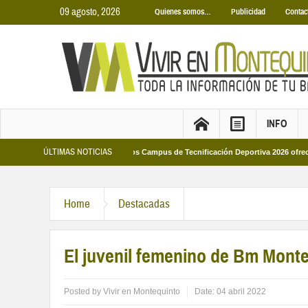
09 agosto, 2026
Quienes somos…
Publicidad
Contac
INFO
ÚLTIMAS NOTICIAS
icipales 2026
Los Campus de Tecnificación Deportiva 2026 ofrecen cuatro pro
Home
Destacadas
El juvenil femenino de Bm Mont
Posted by
Vivir en Montequinto
Date:
04 abril 2022