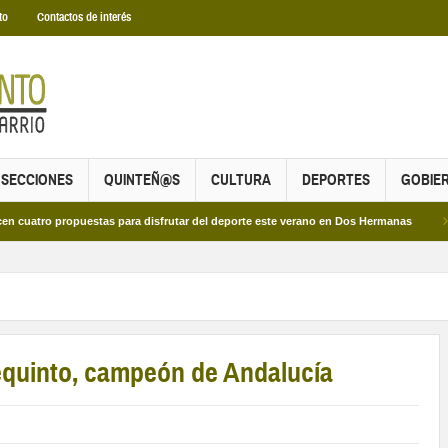
to
Contactos de interés
SECCIONES
QUINTEÑ@S
CULTURA
DEPORTES
GOBIE
puestas para disfrutar del deporte este verano en Dos Hermanas
Más de dos m
equinto, campeón de Andalucía