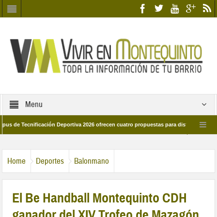
Menu
ecnificación Deportiva 2026 ofrecen cuatro propuestas para disfrutar del deporte 
a 28 de marzo por las calles del barrio
Candidatos/as entidad Quinteña 2026
Home
Deportes
Balonmano
El Be Handball Montequinto CDH
ganador del XIV Trofeo de Mazagón.