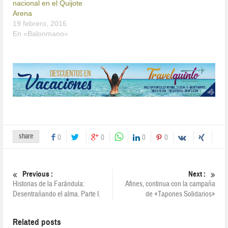
nacional en el Quijote
Arena
19 febrero, 2016
En «Balonmano»
share
0
0
0
0
Previous :
Next :
Historias de la Farándula:
Afines, continua con la campaña
Desentrañando el alma. Parte I.
de «Tapones Solidarios»
Related posts