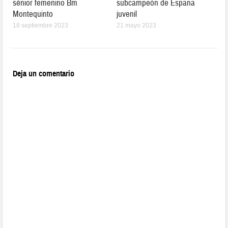
sénior femenino Bm
subcampeón de España
Montequinto
juvenil
18 septiembre 2023
21 mayo 2023
Deja un comentario