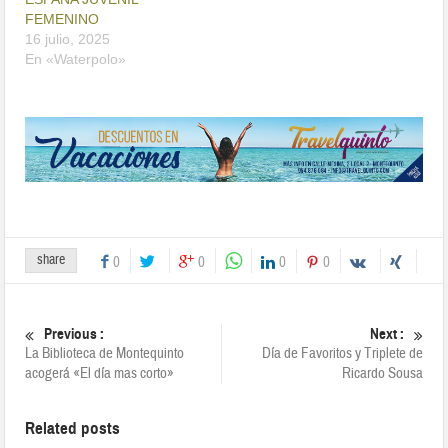
FEMENINO
16 julio, 2025
En «Waterpolo»
share
0
0
0
0
Previous :
Next :
La Biblioteca de Montequinto
Día de Favoritos y Triplete de
acogerá «El día mas corto»
Ricardo Sousa
Related posts