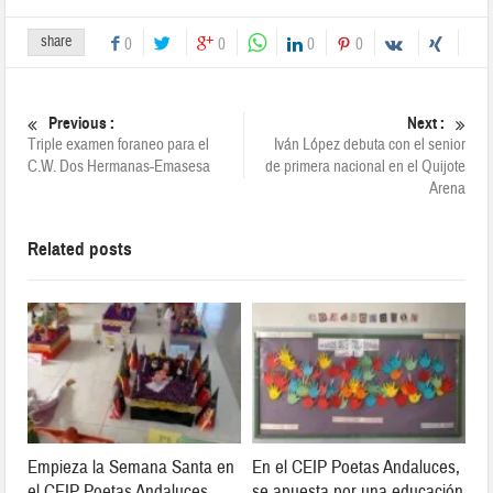
share
0
0
0
0
Previous :
Next :
Triple examen foraneo para el
Iván López debuta con el senior
C.W. Dos Hermanas-Emasesa
de primera nacional en el Quijote
Arena
Related posts
Empieza la Semana Santa en
En el CEIP Poetas Andaluces,
el CEIP Poetas Andaluces.
se apuesta por una educación