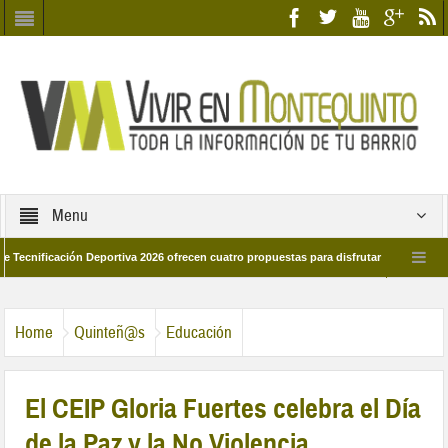
Menu
icación Deportiva 2026 ofrecen cuatro propuestas para disfrutar del deporte este 
e marzo por las calles del barrio
Candidatos/as entidad Quinteña 2026
Home
Quinteñ@s
Educación
El CEIP Gloria Fuertes celebra el Día
de la Paz y la No Violencia