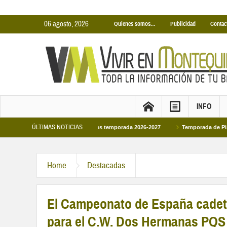
06 agosto, 2026
Quienes somos…
Publicidad
Contac
INFO
ÚLTIMAS NOTICIAS
nas Cubiertas Municipales temporada 2026-2027
Temporada de Piscinas Munici
a Felipe VI en la primera visita oficial del monarca al Ayuntamiento
Home
Destacadas
El Campeonato de España cadete 
para el C.W. Dos Hermanas PQS