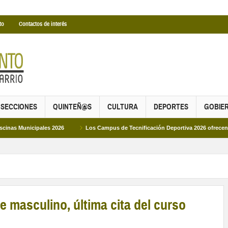
to
Contactos de interés
SECCIONES
QUINTEÑ@S
CULTURA
DEPORTES
GOBIE
pales 2026
Los Campus de Tecnificación Deportiva 2026 ofrecen cuatro propue
masculino, última cita del curso