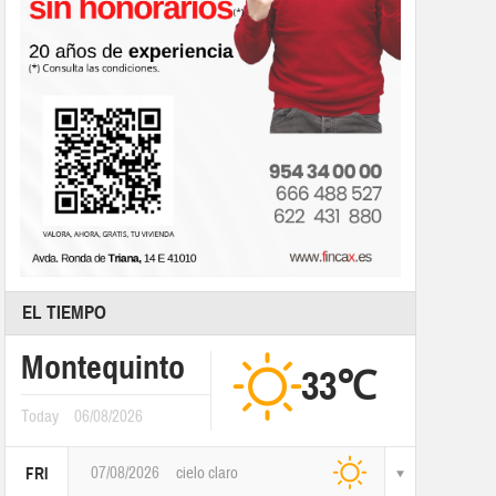
EL TIEMPO
Montequinto
33℃
Today
06/08/2026
07/08/2026
cielo claro
FRI