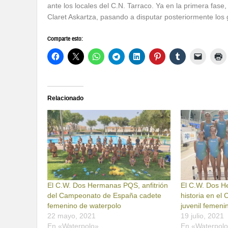
ante los locales del C.N. Tarraco. Ya en la primera fa
Claret Askartza, pasando a disputar posteriormente los 
Comparte esto:
Relacionado
El C.W. Dos Hermanas PQS, anfitrión
El C.W. Dos 
del Campeonato de España cadete
historia en e
femenino de waterpolo
juvenil femeni
22 mayo, 2021
19 julio, 2021
En «Waterpolo»
En «Waterpol